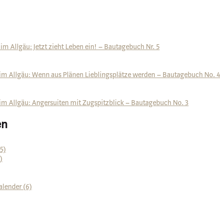
m Allgäu: Jetzt zieht Leben ein! – Bautagebuch Nr. 5
im Allgäu: Wenn aus Plänen Lieblingsplätze werden – Bautagebuch No. 4
im Allgäu: Angersuiten mit Zugspitzblick – Bautagebuch No. 3
en
5)
)
alender (6)