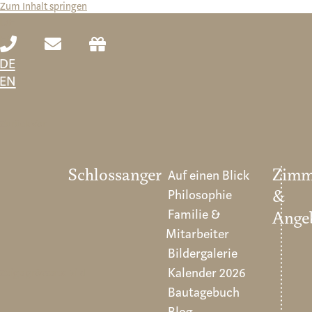
Zum Inhalt springen
DE
EN
DE
EN
Zurück
Vor
Schlossanger
Auf einen Blick
Zimm
Philosophie
&
Familie &
Ange
Mitarbeiter
Bildergalerie
Kalender 2026
Zeige grösseres Bild
Bautagebuch