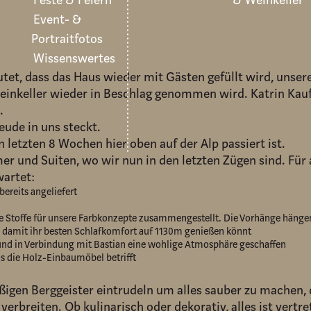
Feste & Feiern
& Weinkeller
sion 2024/25
Event- &
Portraitfotos
Wissenswertes
eutet, dass das Haus wieder mit Gästen gefüllt wird, uns
 Weinkeller wieder in Beschlag genommen wird. Katrin Ka
.
eude in uns steckt.
en letzten 8 Wochen hier oben auf der Alp passiert ist.
 und Suiten, wo wir nun in den letzten Zügen sind. Für al
wartet:
ereits angeliefert
le Stoffe für unsere Farbkonzepte zusammengestellt. Die Vorhänge hängen 
p damit ihr besten Schlafkomfort auf 1130m genießen könnt
 und in Verbindung mit Bastian eine wohlige Atmosphäre geschaffen
as die Holz-Einbaumöbel betrifft
gen Berggeister eintrudeln um alles sauber zu machen, d
breiten. Ob kulinarisch oder dekorativ, alles ist vertre