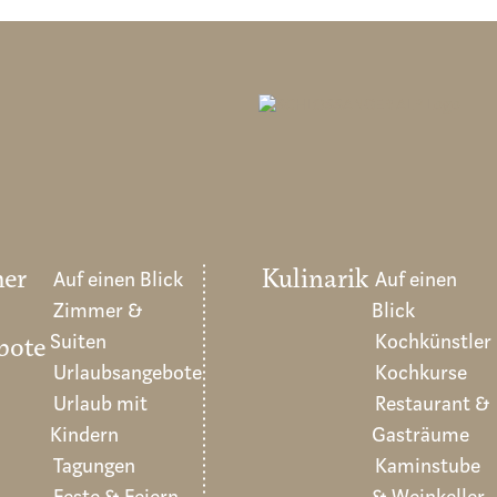
er
Auf einen Blick
Kulinarik
Auf einen
Zimmer &
Blick
Suiten
Kochkünstler
bote
Urlaubsangebote
Kochkurse
Urlaub mit
Restaurant &
Kindern
Gasträume
Tagungen
Kaminstube