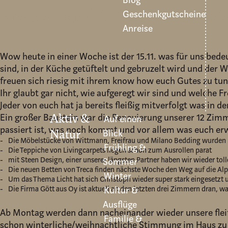
Blog
Erstes Land in Sicht – Bauvi
Geschenkgutscheine
Anreise
Wow heute in einer Woche ist der 15.11. was für uns bed
sind, in der Küche getüftelt und gebruzelt wird und der
freuen sich riesig mit ihrem know how euch Gutes zu tun
Ihr glaubt gar nicht, wie aufgeregt wir sind und welche Fr
Jeder von euch hat ja bereits fleißig mitverfolgt was in d
Ein großer Baustein war die Renovierung unserer 12 Zimmer
Aktiv &
Auf einen
passiert ist, was noch kommt und vor allem was euch er
Blick
Natur
Die Möbelstücke von Wittmann, Freifrau und Milano Bedding wurden b
Frühling &
Die Teppiche von Livingcarpets liegen schon zum Ausrollen parat
mit Steen Design, einer unserer längsten Partner haben wir wieder tol
Sommer
Die neuen Betten von Treca finden nächste Woche den Weg auf die Al
Winter
Um das Thema Licht hat sich Christoph wieder super stark eingesetzt
Die Firma Gött aus Oy ist aktuell an den letzten drei Zimmern dran, w
Kultur &
Ausflüge
Ab Montag werden dann nacheinander wieder unsere fleißi
Familie &
schon winterliche/weihnachtliche Stimmung im Haus zu ver