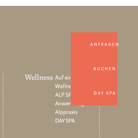
ANFRAGEN
BUCHEN
Wellness
Auf einen Blick
Wellnessangebote
DAY SPA
ALP SPA
Anwendungen
Alppraxis
DAY SPA