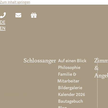
Zum Inhalt springen
DE
EN
DE
EN
Vor
Schlossanger
Auf einen Blick
Zimm
Philosophie
&
Familie &
Ange
Mitarbeiter
Bildergalerie
Kalender 2026
Zeige grösseres Bild
Bautagebuch