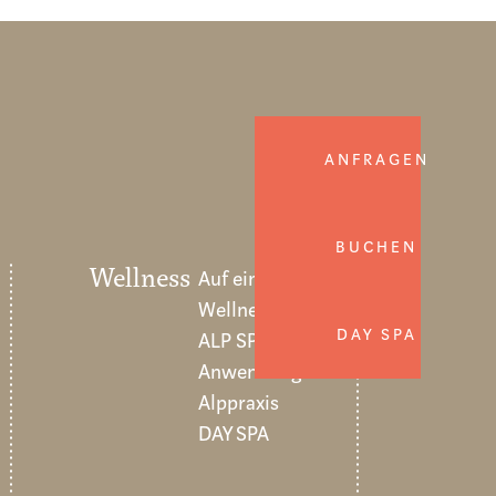
ANFRAGEN
BUCHEN
Wellness
Auf einen Blick
Wellnessangebote
DAY SPA
ALP SPA
Anwendungen
Alppraxis
DAY SPA