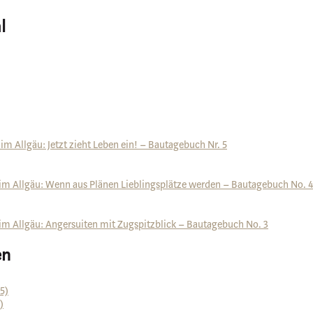
l
m Allgäu: Jetzt zieht Leben ein! – Bautagebuch Nr. 5
im Allgäu: Wenn aus Plänen Lieblingsplätze werden – Bautagebuch No. 4
im Allgäu: Angersuiten mit Zugspitzblick – Bautagebuch No. 3
en
5)
)