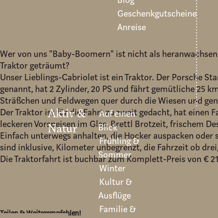
Blog
Querfeldein mit dem Porsch
Geschenkgutscheine
Anreise
Wer von uns "Baby-Boomern" ist nicht als heranwachsend
Traktor geträumt?
Unser Lieblings-Cabriolet ist ein Traktor. Der Porsche St
genannt, hat 2 Zylinder, 20 PS und fährt gemütliche 25 k
Sträßchen und Feldwegen quer durch die Wiesen und geni
Der Traktor ist für die Fahrt zu zweit gedacht, hat einen F
Aktiv &
Auf einen
leckeren Vorspeisen im Glas, Brettl Brotzeit, frischem De
Blick
Natur
Einfach unterwegs anhalten, die Hocker auspacken oder s
Frühling &
sind inklusive, Kilometer unbegrenzt, die Fahrzeit ob dre
Sommer
Die Traktorfahrt ist buchbar zum Komplett-Preis von € 21
Winter
Kultur &
Ausflüge
Familie &
Teilen & Weiterempfehlen!