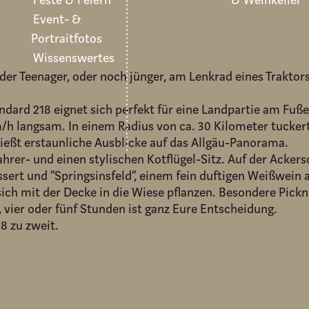
Feste & Feiern
& Weinkeller
e-Traktor
Event- &
Portraitfotos
Wissenswertes
er Teenager, oder noch jünger, am Lenkrad eines Traktor
andard 218 eignet sich perfekt für eine Landpartie am Fuß
m/h langsam. In einem Radius von ca. 30 Kilometer tucker
eßt erstaunliche Ausblicke auf das Allgäu-Panorama.
ahrer- und einen stylischen Kotflügel-Sitz. Auf der Ackersc
ssert und “Springsinsfeld”, einem fein duftigen Weißwein a
ich mit der Decke in die Wiese pflanzen. Besondere Pickn
i, vier oder fünf Stunden ist ganz Eure Entscheidung.
8 zu zweit.