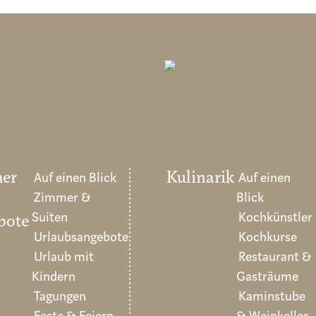
er
Auf einen Blick
Kulinarik
Auf einen
Zimmer &
Blick
Suiten
Kochkünstler
bote
Urlaubsangebote
Kochkurse
Urlaub mit
Restaurant &
Kindern
Gasträume
Tagungen
Kaminstube